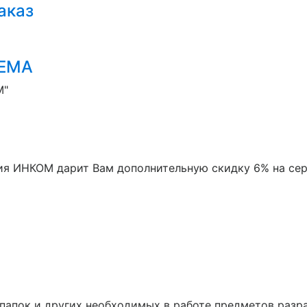
аказ
ТЕМА
М"
ния ИНКОМ дарит Вам дополнительную скидку 6% на сер
 папок и других необходимых в работе предметов разр